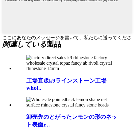
ここにあなたのメッセージを書いて、私たちに送ってくださ
関連している
製品
い
工場直販k9ラインストーン工場
whol..
卸売先のとがったレモンの形のネッ
ト表面r..。