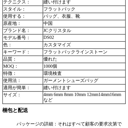
テクニクス：
縫い付けます
スタイル：
フラットバック
使用する：
バッグ、衣服、靴
原産地：
中国
ブランド名：
JCクリスタル
DS02
モデル番号：
色：
カスタマイズ
キーワード：
フラットバックラインストーン
品質：
優れた
MOQ：
1000個
特徴：
環境検査
使用法：
ガーメントシューズバッグ
適用が簡単：
縫い付けます
4mm 6mm 8mm 10mm 12mm14mm16mm
サイズ：
など
梱包と配送
パッケージの詳細：
それはすべて顧客の要求次第で