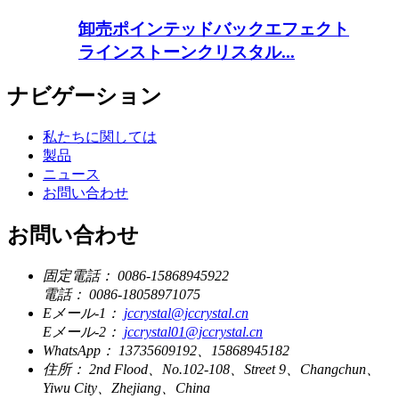
卸売ポインテッドバックエフェクト
ラインストーンクリスタル...
ナビゲーション
私たちに関しては
製品
ニュース
お問い合わせ
お問い合わせ
固定電話：
0086-15868945922
電話：
0086-18058971075
Eメール-1：
jccrystal@jccrystal.cn
Eメール-2：
jccrystal01@jccrystal.cn
WhatsApp：
13735609192、15868945182
住所：
2nd Flood、No.102-108、Street 9、Changchun、
Yiwu City、Zhejiang、China