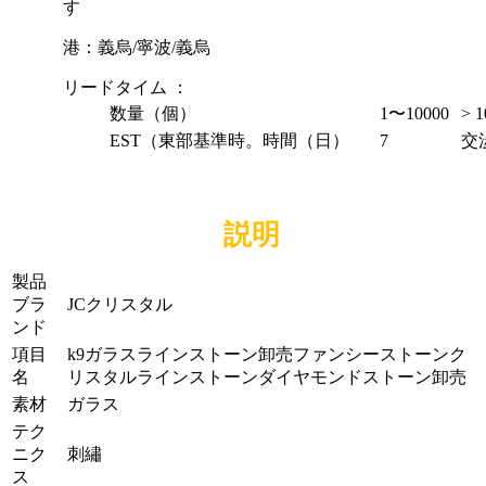
す
港：
義烏/寧波/義烏
リードタイム ：
数量（個）
1〜10000
> 1
EST（東部基準時。時間（日）
7
交
説明
製品
ブラ
JCクリスタル
ンド
項目
k9ガラスラインストーン卸売ファンシーストーンク
名
リスタルラインストーンダイヤモンドストーン卸売
素材
ガラス
テク
ニク
刺繡
ス