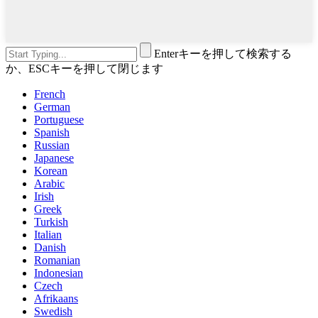
Enterキーを押して検索する
か、ESCキーを押して閉じます
French
German
Portuguese
Spanish
Russian
Japanese
Korean
Arabic
Irish
Greek
Turkish
Italian
Danish
Romanian
Indonesian
Czech
Afrikaans
Swedish