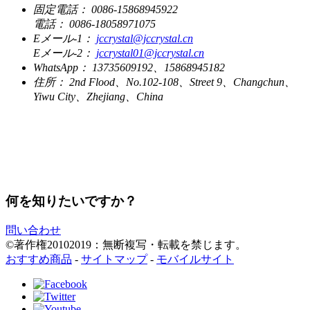
固定電話：
0086-15868945922
電話：
0086-18058971075
Eメール-1：
jccrystal@jccrystal.cn
Eメール-2：
jccrystal01@jccrystal.cn
WhatsApp：
13735609192、15868945182
住所：
2nd Flood、No.102-108、Street 9、Changchun、
Yiwu City、Zhejiang、China
何を知りたいですか？
問い合わせ
©著作権20102019：無断複写・転載を禁じます。
おすすめ商品
-
サイトマップ
-
モバイルサイト