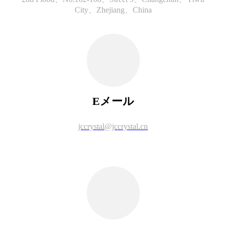
City、Zhejiang、China
Eメール
jccrystal@jccrystal.cn