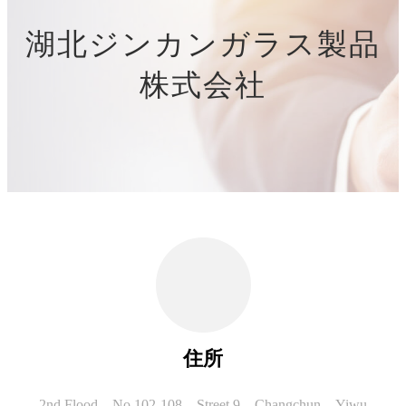
湖北ジンカンガラス製品
株式会社
住所
2nd Flood、No.102-108、Street 9、Changchun、Yiwu