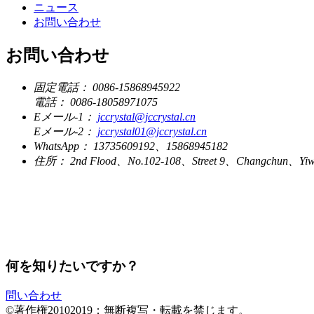
ニュース
お問い合わせ
お問い合わせ
固定電話：
0086-15868945922
電話：
0086-18058971075
Eメール-1：
jccrystal@jccrystal.cn
Eメール-2：
jccrystal01@jccrystal.cn
WhatsApp：
13735609192、15868945182
住所：
2nd Flood、No.102-108、Street 9、Changchun、Yiw
何を知りたいですか？
問い合わせ
©著作権20102019：無断複写・転載を禁じます。