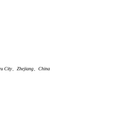
u City、Zhejiang、China