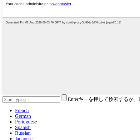
Enterキーを押して検索するか
French
German
Portuguese
Spanish
Russian
Japanese