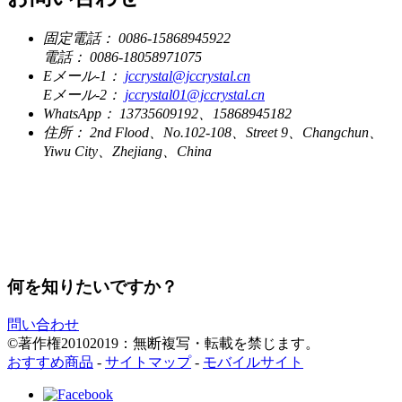
固定電話：
0086-15868945922
電話：
0086-18058971075
Eメール-1：
jccrystal@jccrystal.cn
Eメール-2：
jccrystal01@jccrystal.cn
WhatsApp：
13735609192、15868945182
住所：
2nd Flood、No.102-108、Street 9、Changchun、
Yiwu City、Zhejiang、China
何を知りたいですか？
問い合わせ
©著作権20102019：無断複写・転載を禁じます。
おすすめ商品
-
サイトマップ
-
モバイルサイト