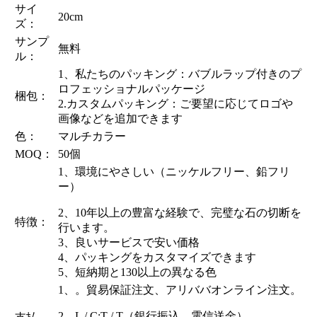
サイ
20cm
ズ：
サンプ
無料
ル：
1、私たちのパッキング：バブルラップ付きのプ
ロフェッショナルパッケージ
梱包：
2.カスタムパッキング：ご要望に応じてロゴや
画像などを追加できます
色：
マルチカラー
MOQ：
50個
1、環境にやさしい（ニッケルフリー、鉛フリ
ー）
2、10年以上の豊富な経験で、完璧な石の切断を
特徴：
行います。
3、良いサービスで安い価格
4、パッキングをカスタマイズできます
5、短納期と130以上の異なる色
1、。貿易保証注文、アリババオンライン注文。
2、L / C;T / T（銀行振込、電信送金）