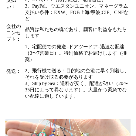
支払
3、PayPal、ウエスタンユニオン、マネーグラム
い：
支払い条件：EXW、FOB上海/寧波;CIF、CNFな
ど
会社の
品質は私たちの魂であり、顧客に利益をもたら
コンセ
します
プト：
1、宅配便での発送–ドアツードア–迅速な配達
（3〜7営業日）。特別価格でお届けします（推
奨）
2、飛行機で送る：目的地の空港に早く到着し、
発送：
それを受け取る必要があります
3、Ship by Sea：送料が安く、配達が遅い（20〜
35日によって異なります）。大量かつ緊急でな
い配達に適しています。